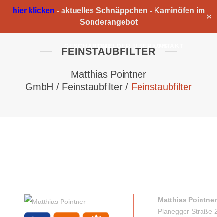
hier klicken
-
aktuelles Schnäppchen -
Kaminöfen im
✕
Sonderangebot
GESCHÄFTSFELDER
HOME
ÜBER UNS
KONTAKT
FEINSTAUBFILTER
Matthias Pointner
GmbH
/
Feinstaubfilter
/
Feinstaubfilter
Matthias Pointne
Planegger Straße 