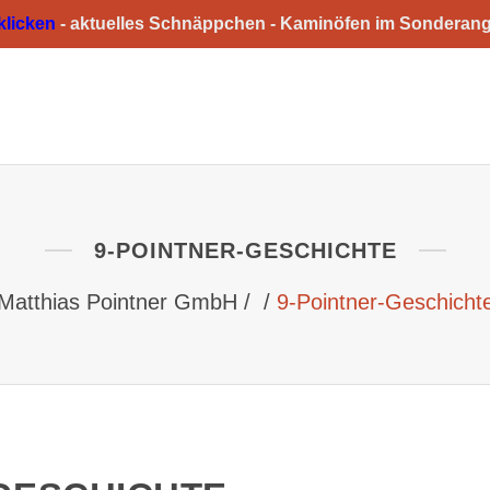
 klicken
-
aktuelles Schnäppchen -
Kaminöfen im Sonderan
HOME
ÜBER UNS
GESCHÄFTSFELDER
9-POINTNER-GESCHICHTE
Matthias Pointner GmbH
/
/
9-Pointner-Geschicht