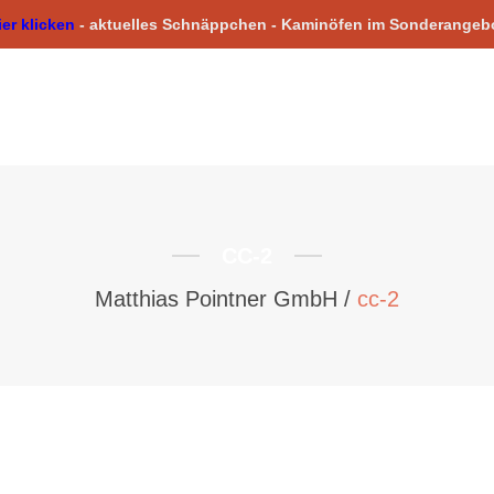
ier klicken
-
aktuelles Schnäppchen -
Kaminöfen im Sonderangeb
HOME
ÜBER UNS
GESCHÄFTSFELDER
K
CC-2
Matthias Pointner GmbH
/
cc-2