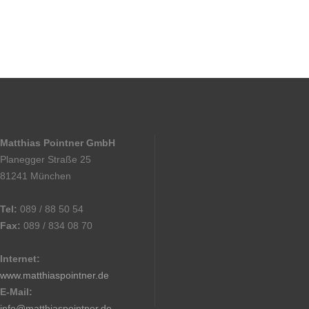
Matthias Pointner GmbH
Planegger Straße 25
81241 München
Tel:
089 / 88 50 54
Fax:
089 / 834 08 70
Internet:
www.matthiaspointner.de
E-Mail:
info@matthiaspointner.de