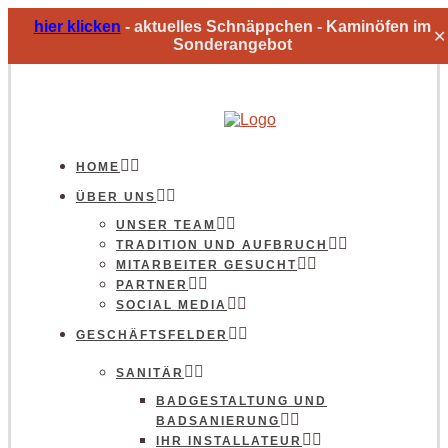
hier klicken
-
aktuelles Schnäppchen -
Kaminöfen im
✕
Sonderangebot
HOME
ÜBER UNS
UNSER TEAM
TRADITION UND AUFBRUCH
MITARBEITER GESUCHT
PARTNER
SOCIAL MEDIA
GESCHÄFTSFELDER
SANITÄR
BADGESTALTUNG UND
BADSANIERUNG
IHR INSTALLATEUR