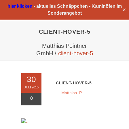
hier klicken
-
aktuelles Schnäppchen -
Kaminöfen im
✕
Sonderangebot
CLIENT-HOVER-5
Matthias Pointner
GmbH
/
client-hover-5
30
CLIENT-HOVER-5
JULI 2015
Matthias_P
0