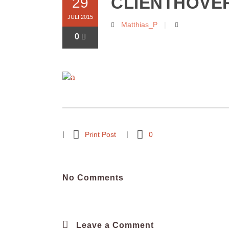
CLIENTHOVE
29
JULI 2015
Matthias_P
0
Print Post
0
No Comments
Leave a Comment