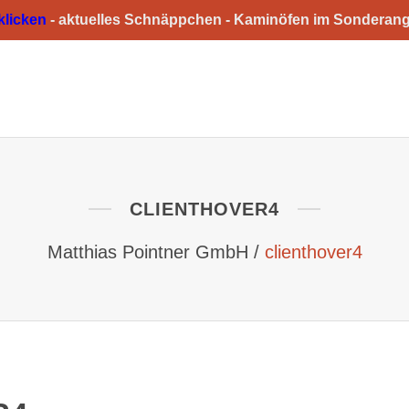
 klicken
-
aktuelles Schnäppchen -
Kaminöfen im Sonderan
HOME
ÜBER UNS
GESCHÄFTSFELDER
CLIENTHOVER4
Matthias Pointner GmbH
/
clienthover4