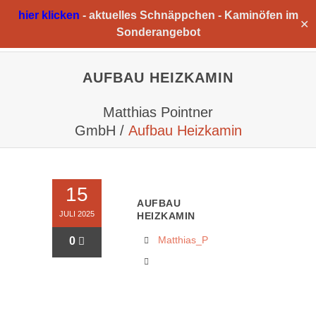
hier klicken
-
aktuelles Schnäppchen -
Kaminöfen im
✕
Sonderangebot
AUFBAU HEIZKAMIN
Matthias Pointner
GmbH
/
Aufbau Heizkamin
15
AUFBAU
JULI 2025
HEIZKAMIN
Matthias_P
0