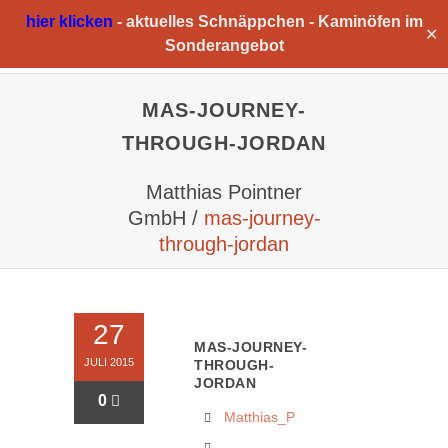
hier klicken
-
aktuelles Schnäppchen -
Kaminöfen im
✕
Sonderangebot
MAS-JOURNEY-
THROUGH-JORDAN
Matthias Pointner
GmbH
/
mas-journey-
through-jordan
27
MAS-JOURNEY-
JULI 2015
THROUGH-
JORDAN
0
Matthias_P