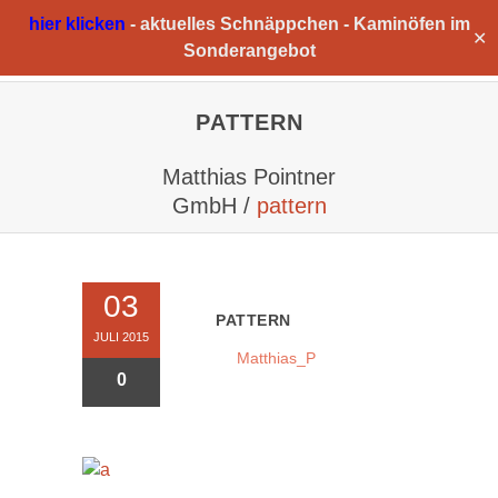
hier klicken
-
aktuelles Schnäppchen -
Kaminöfen im
✕
Sonderangebot
PATTERN
Matthias Pointner
GmbH
/
pattern
03
PATTERN
JULI 2015
Matthias_P
0