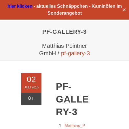
hier klicken
-
aktuelles Schnäppchen -
Kaminöfen im
✕
Sonderangebot
PF-GALLERY-3
Matthias Pointner
GmbH
/
pf-gallery-3
02
PF-
JULI 2015
GALLE
0
RY-3
Matthias_P