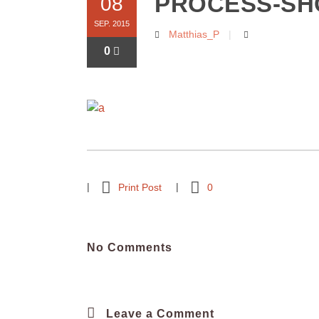
PROCESS-SH
08
SEP. 2015
Matthias_P
0
Print Post
0
No Comments
Leave a Comment