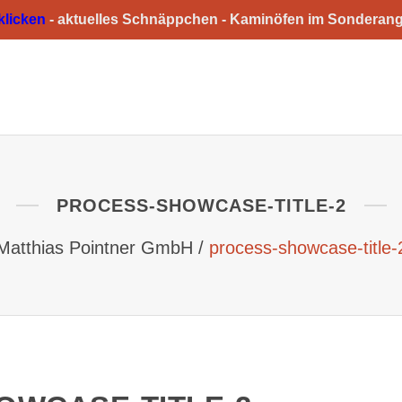
 klicken
-
aktuelles Schnäppchen -
Kaminöfen im Sonderan
HOME
ÜBER UNS
GESCHÄFTSFELDER
PROCESS-SHOWCASE-TITLE-2
Matthias Pointner GmbH
/
process-showcase-title-